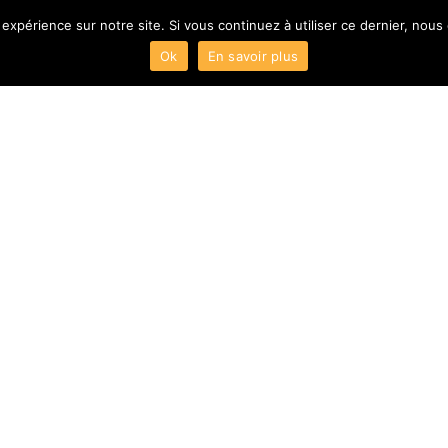
 expérience sur notre site. Si vous continuez à utiliser ce dernier, nous
Ok
En savoir plus
ACCUEIL
Présentation