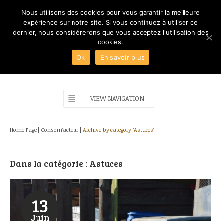
Nous utilisons des cookies pour vous garantir la meilleure
expérience sur notre site. Si vous continuez à utiliser ce
dernier, nous considérerons que vous acceptez l'utilisation des
cookies.
Ok
En savoir plus
VIEW NAVIGATION
Home Page
|
Consom'acteur
|
Archive by category "Astuces"
Dans la catégorie : Astuces
13
Juin