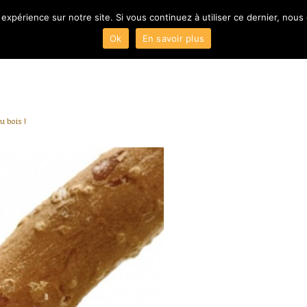
 expérience sur notre site. Si vous continuez à utiliser ce dernier, nous
Ok
En savoir plus
ACCUEIL
Présentation
u bois !