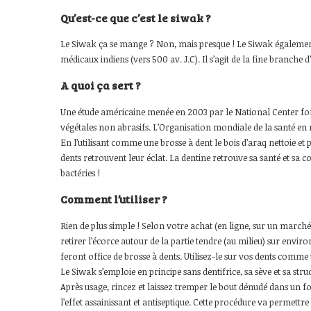
Qu’est-ce que c’est le siwak ?
Le Siwak ça se mange ? Non, mais presque ! Le Siwak égaleme
médicaux indiens (vers 500 av. J.C). Il s’agit de la fine branch
A quoi ça sert ?
Une étude américaine menée en 2003 par le National Center for 
végétales non abrasifs. L’Organisation mondiale de la santé en
En l’utilisant comme une brosse à dent le bois d’araq nettoie et p
dents retrouvent leur éclat. La dentine retrouve sa santé et sa 
bactéries !
Comment l’utiliser ?
Rien de plus simple ! Selon votre achat (en ligne, sur un march
retirer l’écorce autour de la partie tendre (au milieu) sur envir
feront office de brosse à dents. Utilisez-le sur vos dents comme u
Le Siwak s’emploie en principe sans dentifrice, sa sève et sa st
Après usage, rincez et laissez tremper le bout dénudé dans un f
l’effet assainissant et antiseptique. Cette procédure va permettr