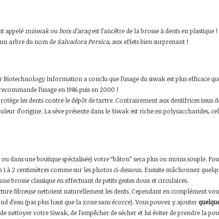
nt appelé
miswak
ou
bois d’araq
est l’ancêtre de la brosse à dents en plastique !
e d’un arbre du nom de
Salvadora Persica
, aux effets bien surprenant !
Biotechnology Information a conclu que l’usage du siwak est plus efficace que 
 recommande l’usage en 1986 puis en 2000 !
rotège les dents contre le dépôt de tartre. Contrairement aux dentifrices issus de 
couleur d’origine. La sève présente dans le Siwak est riche en polysaccharides, 
é ou dans une boutique spécialisée) votre “bâton” sera plus ou moins souple. Po
on 1 à 2 centimètres comme sur les photos ci-dessous. Ensuite mâchonnez quelques i
ne brosse classique en effectuant de petits gestes doux et circulaires.
ructure fibreuse nettoient naturellement les dents. Cependant en complément vou
ond d’eau (pas plus haut que la zone sans écorce). Vous pouvez y ajouter
quelque
e de nettoyer votre Siwak, de l’empêcher de sécher et lui éviter de prendre la pou