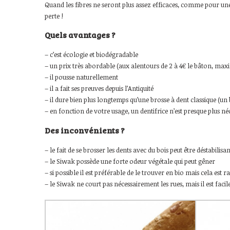
Quand les fibres ne seront plus assez efficaces, comme pour une 
perte !
Quels avantages ?
– c’est écologie et biodégradable
– un prix très abordable (aux alentours de 2 à 4€ le bâton, ma
– il pousse naturellement
– il a fait ses preuves depuis l’Antiquité
– il dure bien plus longtemps qu’une brosse à dent classique (un b
– en fonction de votre usage, un dentifrice n’est presque plus néc
Des inconvénients ?
– le fait de se brosser les dents avec du bois peut être déstabilisan
– le Siwak possède une forte odeur végétale qui peut gêner
– si possible il est préférable de le trouver en bio mais cela est r
– le Siwak ne court pas nécessairement les rues, mais il est facil