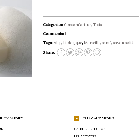
Categories:
Consom'acteur
,
Tests
Comments:
1
Tags:
Alep
,
biologique
,
Marseille
,
santé
,
savon solide
Share:
IR UN GARDIEN
LE LAC AUX MÉDIAS
ON
GALERIE DE PHOTOS
LES ACTIVITÉS