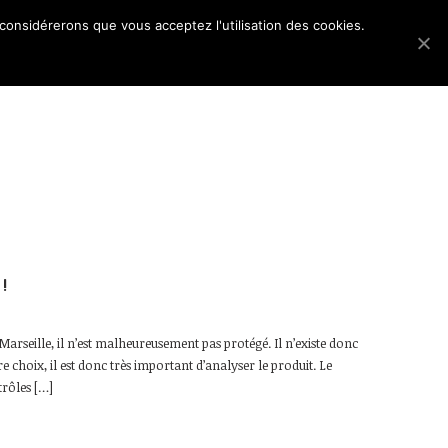
 considérerons que vous acceptez l'utilisation des cookies.
Les dossiers
Blog
Accès membres
!
rseille, il n’est malheureusement pas protégé. Il n’existe donc
e choix, il est donc très important d’analyser le produit. Le
trôles […]