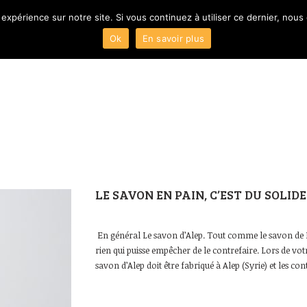
 expérience sur notre site. Si vous continuez à utiliser ce dernier, nous
Ok
En savoir plus
ACCUEIL
Présentation
LE SAVON EN PAIN, C’EST DU SOLIDE 
En général Le savon d’Alep. Tout comme le savon de Ma
rien qui puisse empêcher de le contrefaire. Lors de votr
savon d’Alep doit être fabriqué à Alep (Syrie) et les con