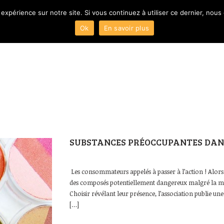
 expérience sur notre site. Si vous continuez à utiliser ce dernier, nous
Ok
En savoir plus
ACCUEIL
Présentation
SUBSTANCES PRÉOCCUPANTES DANS
Les consommateurs appelés à passer à l’action ! Alors q
des composés potentiellement dangereux malgré la multip
Choisir révélant leur présence, l’association publie un
[…]