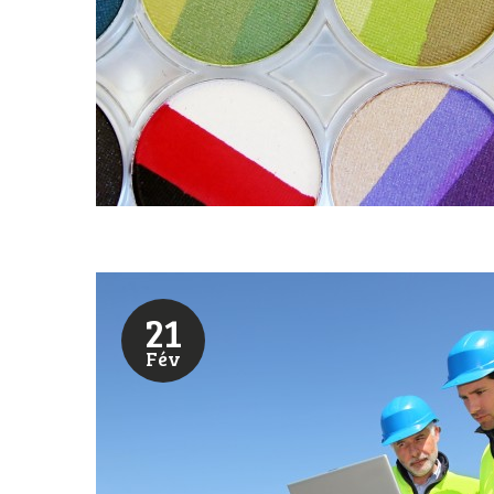
21
Fév