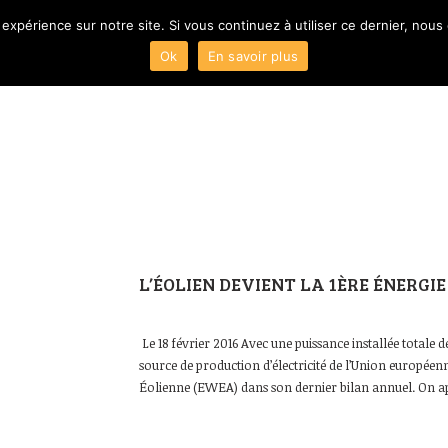
 expérience sur notre site. Si vous continuez à utiliser ce dernier, nous
Ok
En savoir plus
ACCUEIL
Présentation
L’ÉOLIEN DEVIENT LA 1ÈRE ÉNERG
Le 18 février 2016 Avec une puissance installée totale 
source de production d’électricité de l’Union européenn
Éolienne (EWEA) dans son dernier bilan annuel. On ap