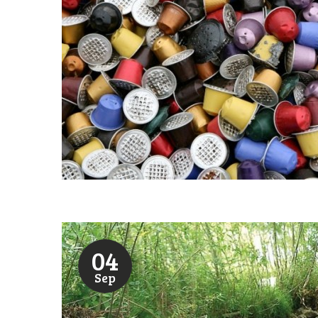
04
Sep