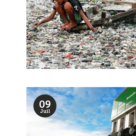
09
Juil