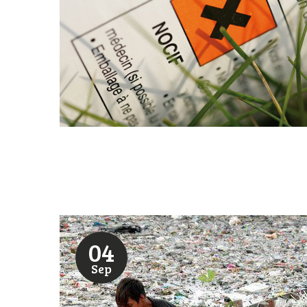
04
Sep