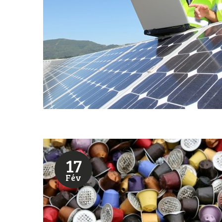
17
Fév