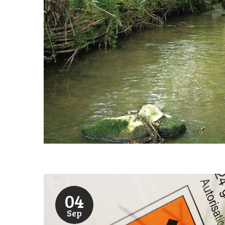
04
Sep