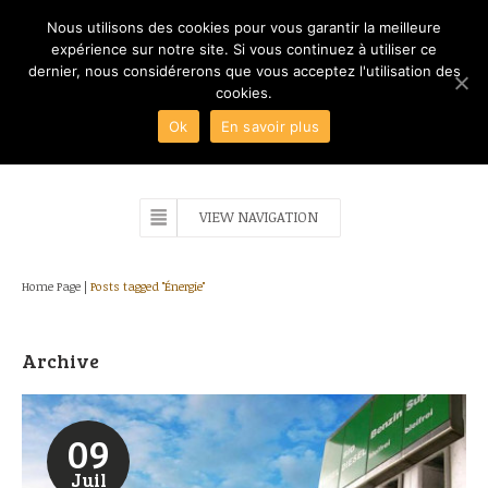
Nous utilisons des cookies pour vous garantir la meilleure
expérience sur notre site. Si vous continuez à utiliser ce
dernier, nous considérerons que vous acceptez l'utilisation des
cookies.
Ok
En savoir plus
VIEW NAVIGATION
Home Page
|
Posts tagged "Énergie"
Archive
09
Juil