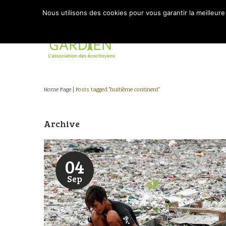
Nous utilisons des cookies pour vous garantir la meilleure
Home Page
|
Posts tagged "huitième continent"
Archive
04
Sep