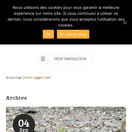
Nous utilisons des cookies pour vous garantir la meilleure
expérience sur notre site. Si vous continuez à utiliser ce
dernier, nous considérerons que vous acceptez l'utilisation des
cookies.
Ok
En savoir plus
VIEW NAVIGATION
Home Page
|
Posts tagged "mer"
Archive
04
Sep